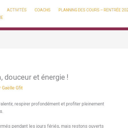
ACTIVITÉS
COACHS
PLANNING DES COURS – RENTRÉE 20
IE
 douceur et énergie !
r
Gaëlle Gfit
 ralentir, respirer profondément et profiter pleinement
s.
rmés pendant les jours fériés, mais restons ouverts