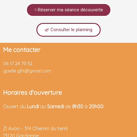
✨Réserver ma séance découverte
🌿 Consulter le planning
Me contacter
06 17 24 70 52
gaelle.gfit@gmail.com
Horaires d'ouverture
Ouvert du
Lundi
au
Samedi
de
8h30
à
20h00
ZI Avon –
314 Chemin du terril
13120 Gardanne