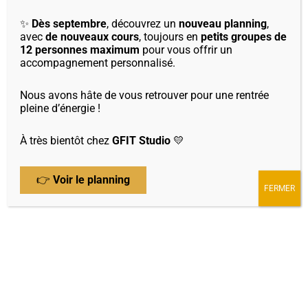
nature, écoute ton corps.
✨
Dès septembre
, découvrez un
nouveau planning
,
avec
de nouveaux cours
, toujours en
petits groupes de
GFIT Studio est là pour t’y accompagner, même à distance
12 personnes maximum
pour vous offrir un
💫
accompagnement personnalisé.
Nous avons hâte de vous retrouver pour une rentrée
Bel été à toutes et tous,
pleine d’énergie !
Et merci de faire vivre ce lieu avec autant de cœur,
À très bientôt chez
GFIT Studio
💛
Gaëlle – GFIT Studio
👉
Voir le planning
FERMER
←
Article précédent
Article suivant
→