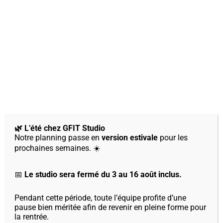
📩 Pense à t’abonner à la newsletter pour recevoir les
infos directement !
⛱ Fermeture estivale
Le studio fermera ses portes du 4 Aout au 17 Aout inclus.
C’est une pause que je m’accorde aussi pour mieux vous
retrouver, pleine d’inspiration, à la rentrée ✨
🌿 L’été chez GFIT Studio
Notre planning passe en
version estivale
pour les
Mais pas d’inquiétude : quelques surprises vous
prochaines semaines. ☀️
attendent en ligne pendant la pause… 🎁
📅
Le studio sera fermé du 3 au 16 août inclus.
💛 Un été à ton rythme
Pendant cette période, toute l’équipe profite d’une
Même en été, prendre soin de soi reste important. Que ce
pause bien méritée afin de revenir en pleine forme pour
soit par le mouvement, la respiration, le repos ou la
la rentrée.