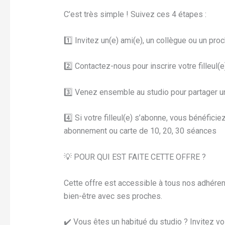
C’est très simple ! Suivez ces 4 étapes :
1️⃣ Invitez un(e) ami(e), un collègue ou un pro
2️⃣ Contactez-nous pour inscrire votre filleul(
3️⃣ Venez ensemble au studio pour partager u
4️⃣ Si votre filleul(e) s’abonne, vous bénéfic
abonnement ou carte de 10, 20, 30 séances
💡 POUR QUI EST FAITE CETTE OFFRE ?
Cette offre est accessible à tous nos adhére
bien-être avec ses proches.
✔️ Vous êtes un habitué du studio ? Invitez v