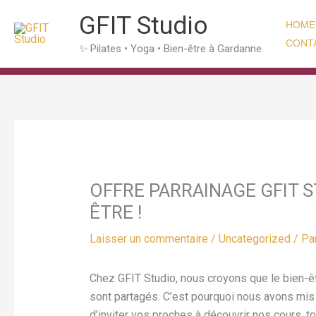
Aller
GFIT Studio
HOME
au
CONT
contenu
✨ Pilates • Yoga • Bien-être à Gardanne
OFFRE PARRAINAGE GFIT S
ÊTRE !
Laisser un commentaire
/
Uncategorized
/ Pa
Chez GFIT Studio, nous croyons que le bien-êtr
sont partagés. C’est pourquoi nous avons mis
d’inviter vos proches à découvrir nos cours, to