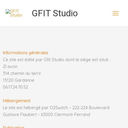
Aller
au
GFIT Studio
contenu
Informations générales
Ce site est édité par Gfit Studio dont le siège est situé :
ZI avon
314 chemin du terril
13120 Gardanne
06.17.24.70.52
Hébergement
Le site est hébergé par O2Switch – 222-224 Boulevard
Gustave Flaubert – 63000 Clermont-Ferrand
Publication